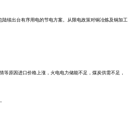
，多地也陆续出台有序用电的节电方案。从限电政策对铜冶炼及铜加工
进口价格上涨，火电电力储能不足，煤炭供需不足，
。