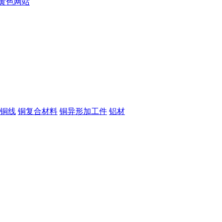
黄色网站
铜线
铜复合材料
铜异形加工件
铝材